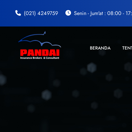
(021) 4249759
Senin - Jum'at : 08:00 - 1
BERANDA
TEN